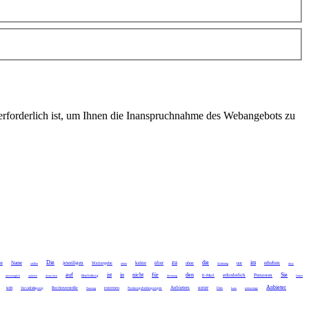
 erforderlich ist, um Ihnen die Inanspruchnahme des Webangebots zu
Die
zu
die
im
ie
Name
jeweiligen
keine
über
erheben
Weitergabe
ohne
nur
stellen
einen
Wohnung
dass
auf
ist
in
nicht
für
den
Sie
erforderlich
Personen
E-Mail
unverzüglich
anderen
deutschen
Bearbeitung
Meinung
Dritter
Anbieter
um
Anbieters
unter
Rechtsverstöße
externen
Vervielfältigung
Nutzung
Nutzungsbedingungen
Dies
kann
jederzeitige