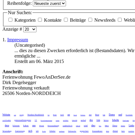
Reihenfolge:
Nur Suchen:
Kategorien
Kontakte
Beiträge
Newsfeeds
Webl
Anzeige #
1.
Impressum
(Uncategorised)
... dies zu diesen Zwecken erforderlich ist (
Bestandsdaten
). Wi
ermögliche ...
Erstellt am 06. März 2015
Anschrift:
Ferienwohnung FewoAnDerSee.de
Dirk Degelsegger
Ferienwohnung verkauft
26506 Norden-NORDDEICH
Website
an
Daten
und
Norden-Norddeich
zur
Ihrer
Eine
Grill
statt
erfolgt
Wir
Soweit
Websites
bitte
Norddeich
des
von
Inhalte
personenbezogene
11
seebad
Seiten
veröffentlicht
Reservierungsmanager
externe
sondern
keinerlei
Degelsegger
Dirk
dem
uns
dies
Links
können
haben
wird
Diese
Wiese
Ferienwohnung
ausdrücklich
Meer
minute
Preis
diesem
sich
wir
dieser
Verwendung
Zustimmung
Urheber
gespeichert
fewoandersee
Rechte
unterliegen
Nichtraucher
eines
Recht
zwischen