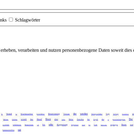
inks
Schlagwörter
r erheben, verarbeiten und nutzen personenbezogene Daten soweit dies
der
werden
Strand
Reservierung
w
Waschmaschine
Terrasse
Tags
In
hat
persönlichen
Vertragsverhältnis
Anfrage
Kontaktdaten
Fewo
Der
soweit
Hund
eine
Ihre
Dritte
Zwecken
bei
das
Rahmen
fremden
wenn
Zugriff
so
personenbezogenen
oder
bis
Koggenweg
Ihnen
Last
sind
norddeich
Schlafzimmer
Bestandsdaten
z.B
Impressum
darauf
Bei
Impressums
degelsegger
mit
kommerziellen