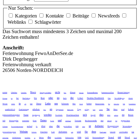
Nur Suchen:
Kategorien
Kontakte
Beiträge
Newsfeeds
Weblinks
Schlagwörter
Das Suchwort muss mindestens 3 Zeichen und maximal 200
Zeichen enthalten!
Anschrift:
Ferienwohnung FewoAnDerSee.de
Dirk Degelsegger
Ferienwohnung verkauft
26506 Norden-NORDDEICH
Fewo
nicht
unter
dieser
Reservierung
Urheber
fewoandersee
kommerziellen
fremden
Vertragsverhältnis
Preis
Nutzung
oder
im
der
bis
Ihrer
Norden-Norddeich
bei
E-Mail
Meinung
hat
Bearbeitung
Recht
Dies
Vervielfältigung
diesem
in
Links
uns
Diese
können
keine
Wiese
nur
Ihre
wenn
z.B
Soweit
Bestandsdaten
Bei
deutschen
Dirk
Kontaktdaten
an
Sie
erheben
haben
ausdrücklich
Zustimmung
Tags
Meer
sind
dass
Impressum
Impressums
erfolgt
kann
externe
werden
sich
dies
zu
personenbezogene
Name
Ihnen
Waschmaschine
degelsegger
Norddeich
Zugriff
eines
anderen
Daten
und
wir
zur
Weitergabe
externen
Eine
Terrasse
Rechtsverstöße
gespeichert
Rechte
unterliegen
minute
Wir
die
ist
Anbieter
über
um
Koggenweg
seebad
ohne
Verwendung
Wohnung
Reservierungsmanager
In
persönlichen
einen
Website
für
dem
Anbieters
wird
Zwecken
Last
personenbezogenen
Websites
statt
Degelsegger
keinerlei
veröffentlicht
bitte
des
von
mit
Strand
Hund
Dritte
Grill
Ferienwohnung
jederzeitige
Schlafzimmer
sondern
so
norddeich
Nichtraucher
darauf