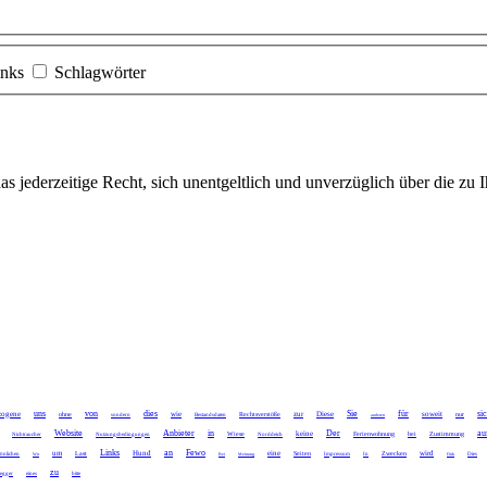
inks
Schlagwörter
das
jederzeitige
Recht, sich unentgeltlich und unverzüglich über die zu 
uns
von
dies
Sie
für
si
zogene
wie
zur
Diese
soweit
ohne
Rechtsverstöße
nur
sondern
Bestandsdaten
anderen
Website
Anbieter
in
Der
au
keine
Wiese
Ferienwohnung
bei
Zustimmung
Nichtraucher
Nutzungsbedingungen
Norddeich
Links
an
Fewo
um
Hund
eine
wird
Last
Seiten
Zwecken
önlichen
Wir
Bei
Meinung
Impressum
In
Dirk
Dies
zu
segger
eines
bitte