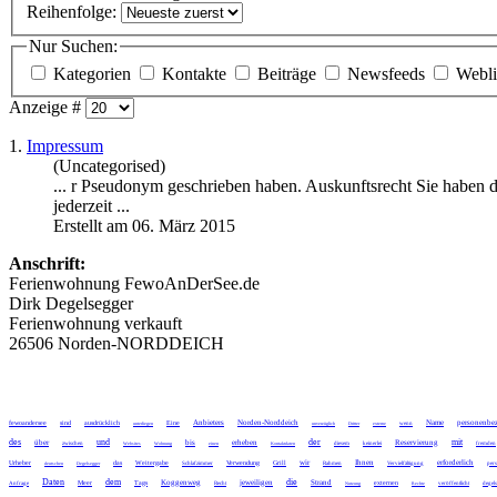
Reihenfolge:
Nur Suchen:
Kategorien
Kontakte
Beiträge
Newsfeeds
Webl
Anzeige #
1.
Impressum
(Uncategorised)
... r Pseudonym geschrieben haben. Auskunftsrecht Sie haben 
jederzeit ...
Erstellt am 06. März 2015
Anschrift:
Ferienwohnung FewoAnDerSee.de
Dirk Degelsegger
Ferienwohnung verkauft
26506 Norden-NORDDEICH
Anbieters
Norden-Norddeich
Name
personenbe
fewoandersee
sind
ausdrücklich
Eine
unterliegen
unverzüglich
Dritter
externe
wenn
des
und
der
mit
über
bis
erheben
Reservierung
zwischen
Websites
Wohnung
einen
Kontaktdaten
diesem
keinerlei
fremden
wir
Ihnen
erforderlich
Urheber
das
Weitergabe
Verwendung
Grill
deutschen
Degelsegger
Schlafzimmer
Rahmen
Vervielfältigung
pers
Daten
dem
die
Koggenweg
jeweiligen
Strand
Meer
Tags
externen
Anfrage
Recht
Nutzung
Rechte
veröffentlicht
degel