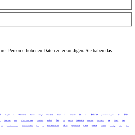
Ihrer Person erhobenen Daten zu erkundigen. Sie haben das
ch
im
Inhalte
Die
Personen
können
Ihrer
dieser
11
Dritte
Zugriff
hat
erfolgt
kann
dass
personenbezogenen
f
den
werden
ist
oder
Terrasse
Waschmaschine
seebad
Ihre
darauf
norddeich
z.B
minute
Impressums
Bearbeitung
nicht
unter
haben
kommerziellen
gespeichert
E-Mail
statt
Reservierungsmanager
Vertragsverhältnis
Preis
so
jederzeitige
stellen
Soweit