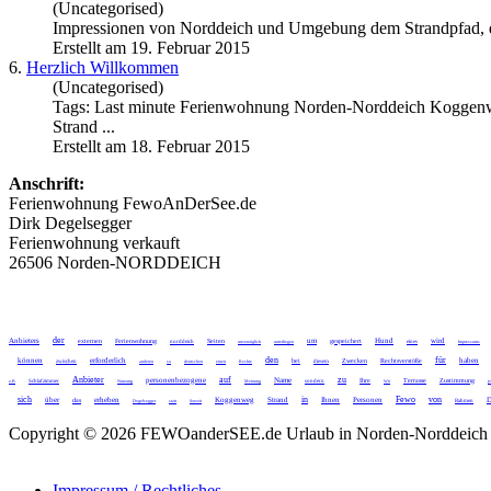
(Uncategorised)
Impressionen von
Norddeich
und Umgebung dem Strandpfad, dem
Erstellt am 19. Februar 2015
6.
Herzlich Willkommen
(Uncategorised)
Tags: Last minute Ferienwohnung Norden-
Norddeich
Koggenwe
Strand ...
Erstellt am 18. Februar 2015
Anschrift:
Ferienwohnung FewoAnDerSee.de
Dirk Degelsegger
Ferienwohnung verkauft
26506 Norden-NORDDEICH
der
Anbieters
um
Hund
wird
externen
Ferienwohnung
Seiten
gespeichert
norddeich
unverzüglich
unterliegen
eines
Impressums
den
für
können
erforderlich
haben
bei
Zwecken
Rechtsverstöße
zwischen
anderen
so
deutschen
einen
Rechte
diesem
Anbieter
auf
zu
personenbezogene
Name
Ihre
Terrasse
Zustimmung
z.B
Schlafzimmer
Nutzung
Meinung
sondern
Wir
j
sich
in
Fewo
von
über
erheben
Koggenweg
Strand
Ihnen
Personen
D
das
Degelsegger
statt
Soweit
Rahmen
Copyright © 2026 FEWOanderSEE.de Urlaub in Norden-Norddeich K
Impressum / Rechtliches