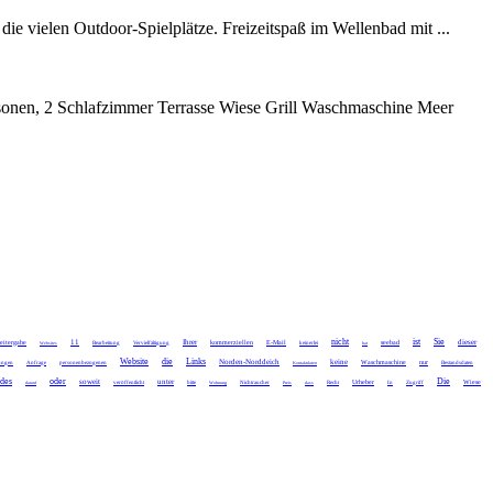
e vielen Outdoor-Spielplätze. Freizeitspaß im Wellenbad mit ...
onen, 2 Schlafzimmer Terrasse Wiese Grill Waschmaschine Meer
nicht
ist
Sie
11
Ihrer
dieser
itergabe
kommerziellen
E-Mail
seebad
Websites
Bearbeitung
Vervielfältigung
keinerlei
hat
Website
die
Links
Norden-Norddeich
keine
Waschmaschine
nur
ungen
Anfrage
personenbezogenen
Kontaktdaten
Bestandsdaten
des
oder
Die
soweit
unter
Urheber
Wiese
darauf
veröffentlicht
bitte
Wohnung
Nichtraucher
Preis
dass
Recht
In
Zugriff