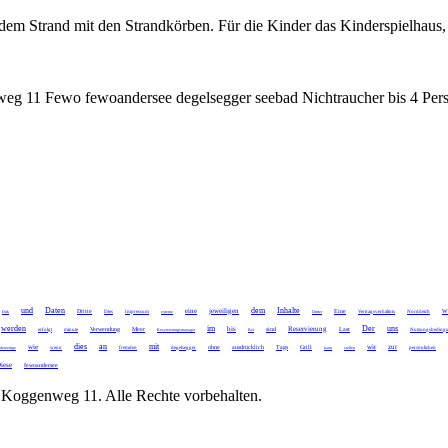
 Strand mit den Strandkörben. Für die Kinder das Kinderspielhaus, di
g 11 Fewo fewoandersee degelsegger seebad Nichtraucher bis 4 Pers
und
Daten
dem
Inhalte
eine
jeweiligen
Dritte
Eine
We
Dirk
Dies
Impressum
externe
Dritter
Vertragsverhältnis
Norddeich
werden
im
Der
uns
bis
Reservierung
Verwendung
Meer
sind
Last
erfolgt
minute
Reservierungsmanager
Bei
Nutzungsbeding
dies
an
mit
wie
wir
zur
ohne
ausdrücklich
Tags
Grill
ederzeitige
wenn
fremden
degelsegger
kann
stellen
persönlichen
iese
fewoandersee
oggenweg 11. Alle Rechte vorbehalten.