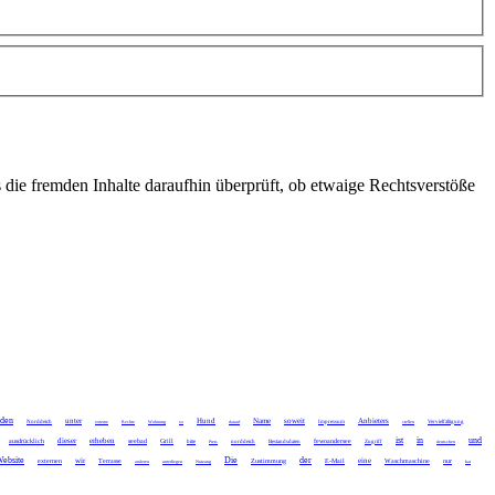
 die fremden Inhalte daraufhin überprüft, ob etwaige Rechtsverstöße
den
unter
Hund
Name
soweit
Anbieters
Norddeich
externe
Rechte
Wohnung
so
darauf
Impressum
stellen
Vervielfältigung
ist
in
und
dieser
erheben
ausdrücklich
seebad
Grill
fewoandersee
bitte
Preis
norddeich
Bestandsdaten
Zugriff
deutschen
ebsite
Die
der
wir
eine
externen
Terrasse
Zustimmung
E-Mail
Waschmaschine
nur
anderen
unterliegen
Nutzung
hat