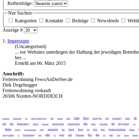
Reihenfolge:
Nur Suchen:
Kategorien
Kontakte
Beiträge
Newsfeeds
Webl
Anzeige #
1.
Impressum
(Uncategorised)
... ese Websites
unterliegen
der Haftung der jeweiligen Betreibe
bes ...
Erstellt am 06. März 2015
Anschrift:
Ferienwohnung FewoAnDerSee.de
Dirk Degelsegger
Ferienwohnung verkauft
26506 Norden-NORDDEICH
Links
Fewo
Sie
wie
Eine
Weitergabe
sind
Verwendung
Dritte
Kontaktdaten
Nichtraucher
Dirk
Nutzungsbedingungen
sondern
auf
von
dies
mit
Reservierung
Koggenweg
Rechtsverstöße
kommerziellen
keinerlei
unverzüglich
diesem
persönlichen
statt
Daten
erforderlich
zur
Strand
Ihnen
über
Norden-Norddeich
das
Meer
Anfrage
Reservierungsmanager
erfolgt
Rahmen
oder
Der
den
keine
wird
Personen
11
Ferienwohnung
ohne
Vertragsverhältnis
In
eines
Bei
wenn
Meinung
fremden