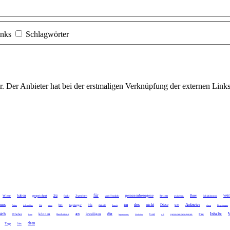
inks
Schlagwörter
r. Der Anbieter hat bei der erstmaligen Verknüpfung der externen Links
zu
für
wer
haben
personenbezogene
Ihrer
Wiese
gespeichert
Zwecken
Seiten
Recht
veröffentlicht
zwischen
Schlafzimmer
uns
im
des
nicht
Anbieter
bis
Diese
um
bei
Dritter
jederzeitige
Wir
dass
degelsegger
minute
Soweit
einen
Degelsegger
sich
an
die
Inhalte
W
können
jeweiligen
Urheber
Last
Ihre
kann
Bearbeitung
Impressums
Websites
z.B
personenbezogenen
dem
Tags
Dies